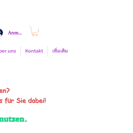
Anmelden
ber uns
Kontakt
เพิ่มเติม
nach Hause!
fen?
 für Sie dabei!
enutzen.